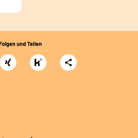
Folgen und Teilen
Xing
https://www.kununu.com/de/deutsche-
Teilen
rentenversicherung-
nordbayern6