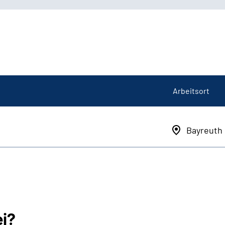
Arbeitsort
Bayreuth
ei?