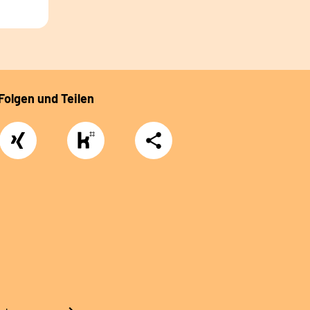
Folgen und Teilen
Xing
https://www.kununu.com/de/deutsche-
Teilen
rentenversicherung-
nordbayern6