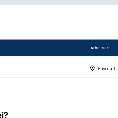
Arbeitsort
Bayreuth
ei?