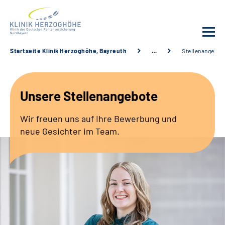
Startseite Klinik Herzoghöhe, Bayreuth
…
Stellenangebot
Unsere Klinik
Unsere Stellenangebote
Leistungsangebot
Wir freuen uns auf Ihre Bewerbung und
Fachbereiche
neue Gesichter im Team.
Service
Karriere
Suche