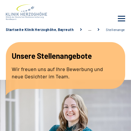
Startseite Klinik Herzoghöhe, Bayreuth
…
Stellenangebot
Unsere Klinik
Unsere Stellenangebote
Leistungsangebot
Wir freuen uns auf Ihre Bewerbung und
Fachbereiche
neue Gesichter im Team.
Service
Karriere
Suche