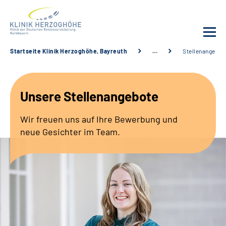
Startseite Klinik Herzoghöhe, Bayreuth
…
Stellenangebot
Unsere Klinik
Unsere Stellenangebote
Leistungsangebot
Wir freuen uns auf Ihre Bewerbung und
Fachbereiche
neue Gesichter im Team.
Service
Karriere
Suche