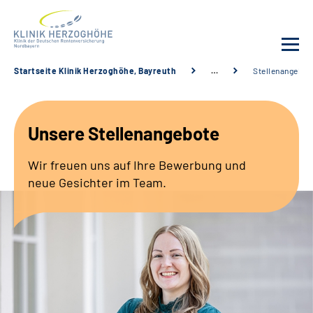
Startseite Klinik Herzoghöhe, Bayreuth
…
Stellenangebot
Unsere Klinik
Unsere Stellenangebote
Leistungsangebot
Wir freuen uns auf Ihre Bewerbung und
Fachbereiche
neue Gesichter im Team.
Service
Karriere
Suche