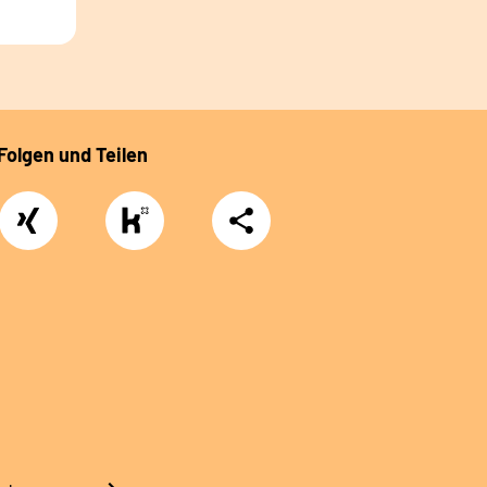
Folgen und Teilen
Xing
https://www.kununu.com/de/deutsche-
Teilen
rentenversicherung-
nordbayern6