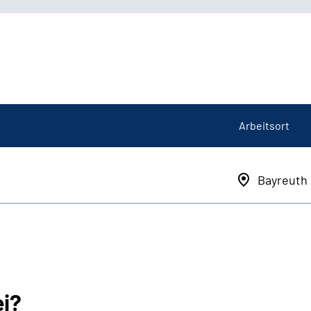
Arbeitsort
Bayreuth
ei?