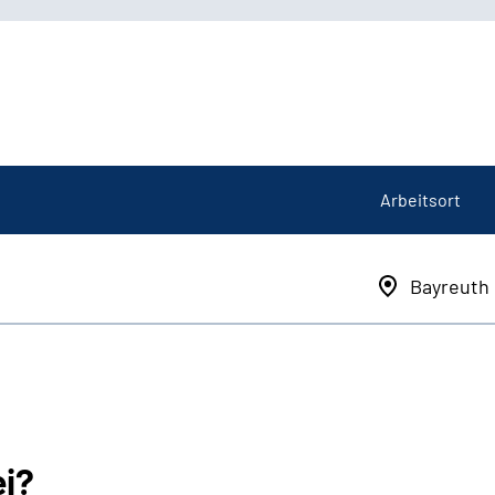
Arbeitsort
Bayreuth
ei?