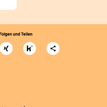
Folgen und Teilen
Xing
https://www.kununu.com/de/deutsche-
Teilen
rentenversicherung-
nordbayern6