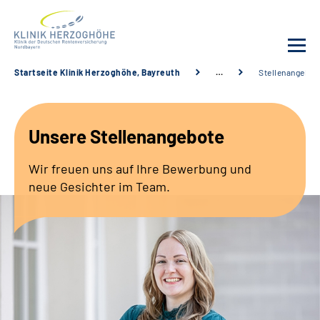
Startseite Klinik Herzoghöhe, Bayreuth
…
Stellenangebot
Unsere Klinik
Unsere Stellenangebote
Leistungsangebot
Wir freuen uns auf Ihre Bewerbung und
Fachbereiche
neue Gesichter im Team.
Service
Karriere
Suche