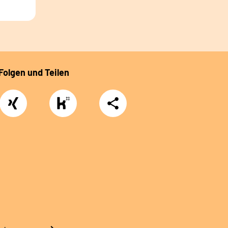
Folgen und Teilen
Xing
https://www.kununu.com/de/deutsche-
Teilen
rentenversicherung-
nordbayern6