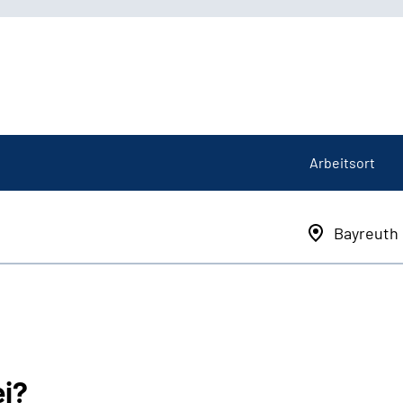
Arbeitsort
Bayreuth
ei?