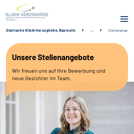
Startseite Klinik Herzoghöhe, Bayreuth
…
Stellenangebot
Unsere Klinik
Unsere Stellenangebote
Leistungsangebot
Wir freuen uns auf Ihre Bewerbung und
Fachbereiche
neue Gesichter im Team.
Service
Karriere
Suche