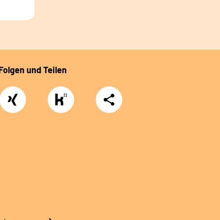
Folgen und Teilen
Xing
https://www.kununu.com/de/deutsche-
Teilen
rentenversicherung-
nordbayern6