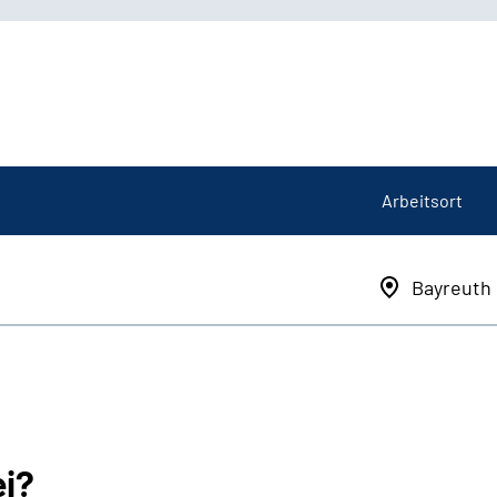
Arbeitsort
Bayreuth
ei?