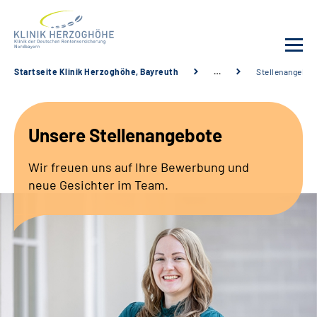
Startseite Klinik Herzoghöhe, Bayreuth
…
Stellenangebot
Unsere Klinik
Unsere Stellenangebote
Leistungsangebot
Wir freuen uns auf Ihre Bewerbung und
Fachbereiche
neue Gesichter im Team.
Service
Karriere
Suche