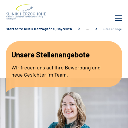
Startseite Klinik Herzoghöhe, Bayreuth
…
Stellenangebot
Unsere Klinik
Unsere Stellenangebote
Leistungsangebot
Wir freuen uns auf Ihre Bewerbung und
Fachbereiche
neue Gesichter im Team.
Service
Karriere
Suche