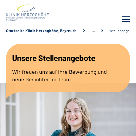
Startseite Klinik Herzoghöhe, Bayreuth
…
Stellenangebot
Unsere Klinik
Unsere Stellenangebote
Leistungsangebot
Wir freuen uns auf Ihre Bewerbung und
Fachbereiche
neue Gesichter im Team.
Service
Karriere
Suche