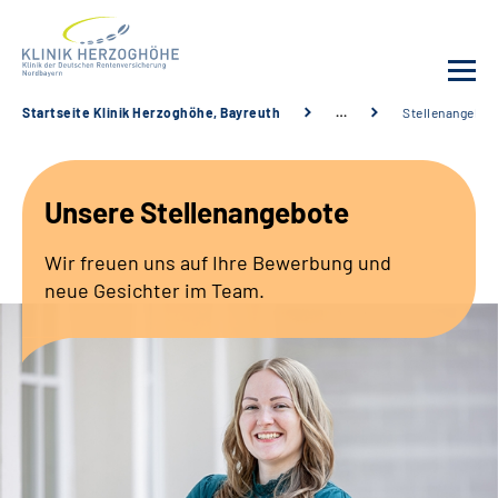
Startseite Klinik Herzoghöhe, Bayreuth
…
Stellenangebot
Unsere Klinik
Unsere Stellenangebote
Leistungsangebot
Wir freuen uns auf Ihre Bewerbung und
Fachbereiche
neue Gesichter im Team.
Service
Karriere
Suche