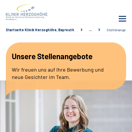
Startseite Klinik Herzoghöhe, Bayreuth
…
Stellenangebot
Unsere Klinik
Unsere Stellenangebote
Leistungsangebot
Wir freuen uns auf Ihre Bewerbung und
Fachbereiche
neue Gesichter im Team.
Service
Karriere
Suche