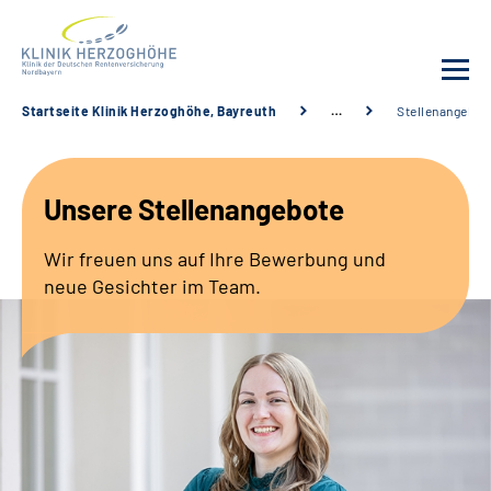
Startseite Klinik Herzoghöhe, Bayreuth
…
Stellenangebot
Unsere Klinik
Unsere Stellenangebote
Leistungsangebot
Wir freuen uns auf Ihre Bewerbung und
Fachbereiche
neue Gesichter im Team.
Service
Karriere
Suche