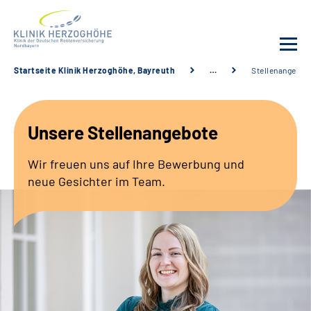
Startseite Klinik Herzoghöhe, Bayreuth
…
Stellenangebot
Unsere Klinik
Unsere Stellenangebote
Leistungsangebot
Wir freuen uns auf Ihre Bewerbung und
Fachbereiche
neue Gesichter im Team.
Service
Karriere
Suche