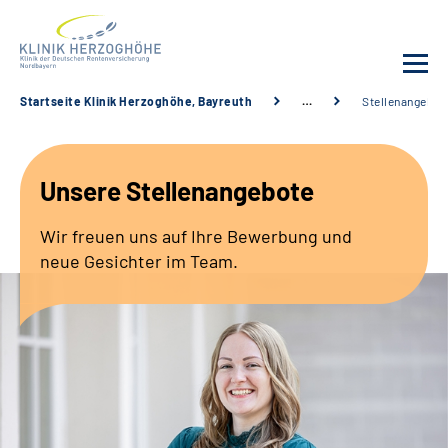
Startseite Klinik Herzoghöhe, Bayreuth
…
Stellenangebot
Unsere Klinik
Unsere Stellenangebote
Leistungsangebot
Wir freuen uns auf Ihre Bewerbung und
Fachbereiche
neue Gesichter im Team.
Service
Karriere
Suche