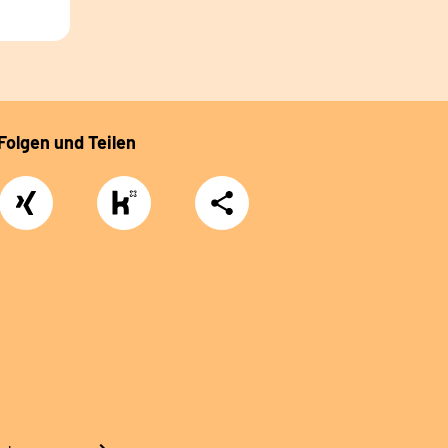
Folgen und Teilen
Xing
https://www.kununu.com/de/deutsche-
Teilen
rentenversicherung-
nordbayern6