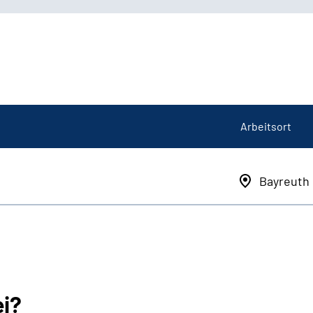
Arbeitsort
Bayreuth
ei?