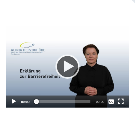
Leichte Sprache
Gebärdensprache
Patienten-Login
Keine
Deutsch
00:00
00:00