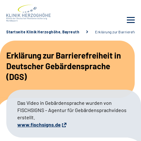
Startseite Klinik Herzoghöhe, Bayreuth
Erklärung zur Barrierefrei
Unsere Klinik
Erklärung zur Barrierefreiheit in
Leistungsangebot
Deutscher Gebärdensprache
(DGS)
Fachbereiche
Service
Das Video in Gebärdensprache wurden von
FISCHSIGNS – Agentur für Gebärdensprachvideos
Karriere
erstellt.
www.fischsigns.de
Suche