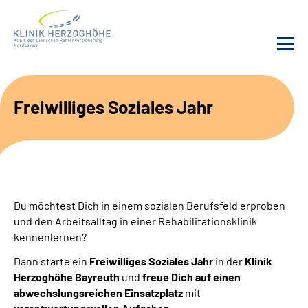
Unsere Klinik
Freiwilliges Soziales Jahr
Leistungsangebot
Fachbereiche
Du möchtest Dich in einem sozialen Berufsfeld erproben
Service
und den Arbeitsalltag in einer Rehabilitationsklinik
kennenlernen?
Karriere
Dann starte ein
Freiwilliges Soziales Jahr
in der
Klinik
Herzoghöhe Bayreuth
und
freue Dich auf einen
Suche
abwechslungsreichen Einsatzplatz
mit