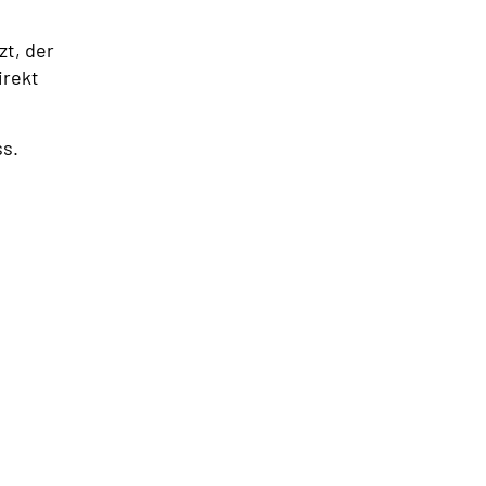
zt, der
irekt
ss.