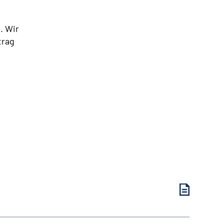
. Wir
trag