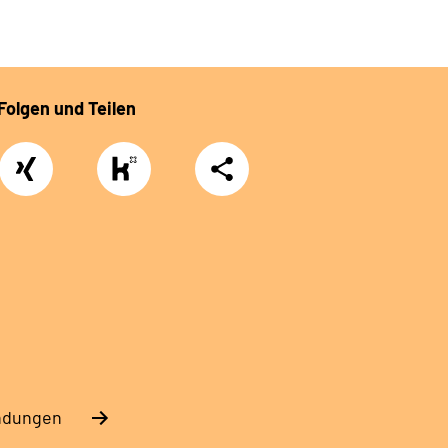
Folgen und Teilen
Xing
https://www.kununu.com/de/deutsche-
Teilen
rentenversicherung-
nordbayern6
endungen