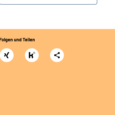
Folgen und Teilen
Xing
https://www.kununu.com/de/deutsche-
Teilen
rentenversicherung-
nordbayern6