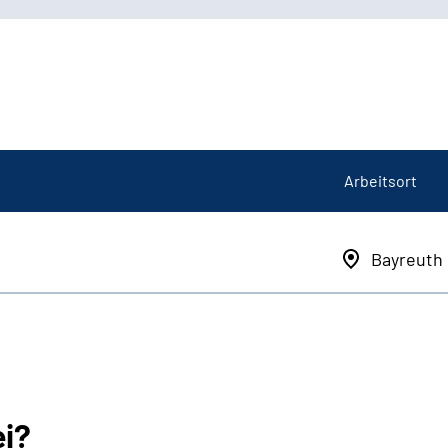
Arbeitsort
Bayreuth
ei?