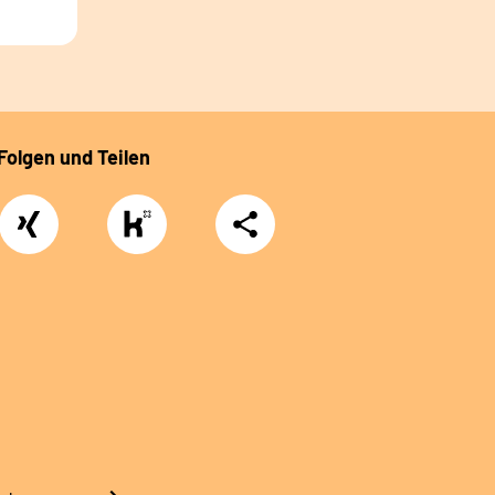
Folgen und Teilen
Xing
https://www.kununu.com/de/deutsche-
Teilen
rentenversicherung-
nordbayern6