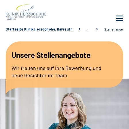
Startseite Klinik Herzoghöhe, Bayreuth
…
Stellenangebot
Unsere Klinik
Unsere Stellenangebote
Leistungsangebot
Wir freuen uns auf Ihre Bewerbung und
Fachbereiche
neue Gesichter im Team.
Service
Karriere
Suche